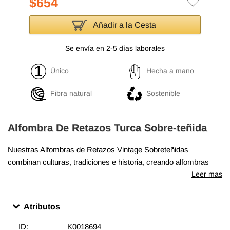
$654
Añadir a la Cesta
Se envía en 2-5 días laborales
Único
Hecha a mano
Fibra natural
Sostenible
Alfombra De Retazos Turca Sobre-teñida
Nuestras Alfombras de Retazos Vintage Sobreteñidas
combinan culturas, tradiciones e historia, creando alfombras
maravillosamente únicas. Seleccionamos alfombras turcas
Leer mas
vintage anudadas a mano, tejidas en los años 60 y 70 para
crear nuestra colección de Alfombras de Retazos sobreteñidas.
Atributos
Lavamos los colores, recortamos las pilas, pero cuidamos de
mantener los patrones originales aún vivos. Luego los
ID:
K0018694