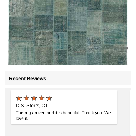
Recent Reviews
Alfombra Turca de Retazos
- K0063793
238 cm x 300 cm
$679
D.S. Storrs, CT
The rug arrived and it is beautiful. Thank you. We
love it.