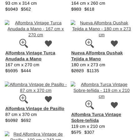
93 cm x 314 cm
164 cm x 260 cm
$1043
$562
$983
$618
Alfombra Vintage Turca
Nueva Alfombra Oushak
Anudada a Mano
Tejida a Mano
167 cm x 270 cm
180 cm x 273 cm
$1035
$444
$2823
$1135
Alfombra Vintage de Pasillo
Alfombra Turca Vintage
87 cm x 370 cm
Sobre-teñida
$1092
$692
119 cm x 210 cm
$575
$307