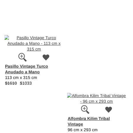
Pasillo Vintage Turco
Anudado a Mano
113 cm x 315 cm
$1610
$1033
Alfombra Kilim Tribal
Vintage
96 cm x 293 cm