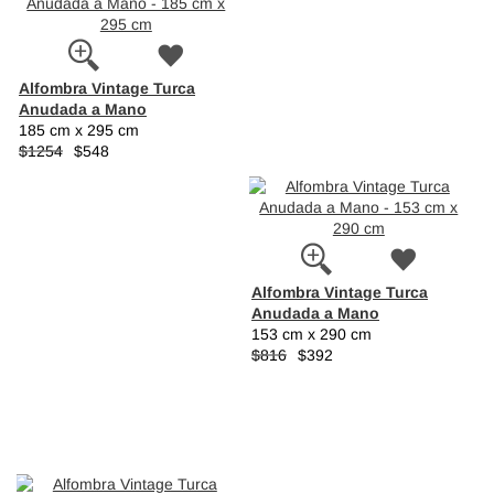
Alfombra Vintage Turca
Anudada a Mano
185 cm x 295 cm
$1254
$548
Alfombra Vintage Turca
Anudada a Mano
153 cm x 290 cm
$816
$392