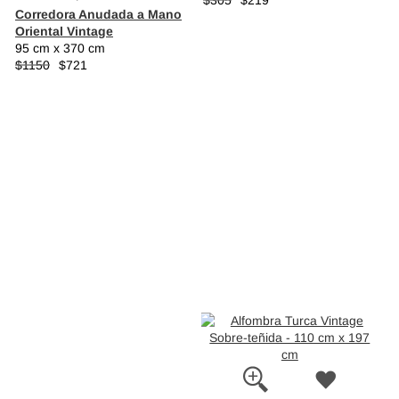
$305
$219
Corredora Anudada a Mano
Oriental Vintage
95 cm x 370 cm
$1150
$721