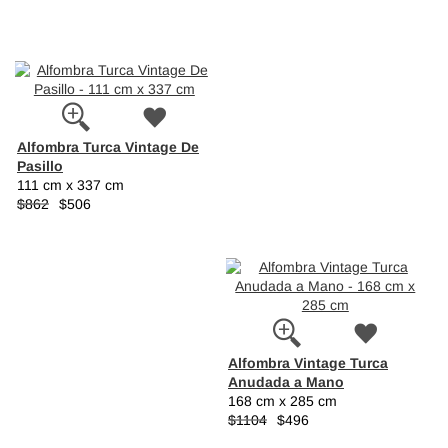
Alfombra Turca Vintage De
Pasillo
111 cm x 337 cm
$862
$506
Alfombra Vintage Turca
Anudada a Mano
168 cm x 285 cm
$1104
$496