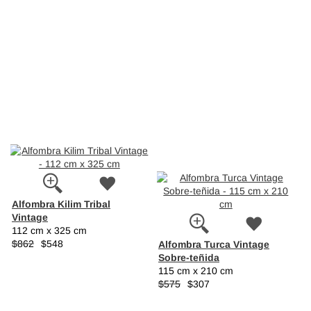
Alfombra Kilim Tribal
Vintage
112 cm x 325 cm
$862
$548
Alfombra Turca Vintage
Sobre-teñida
115 cm x 210 cm
$575
$307