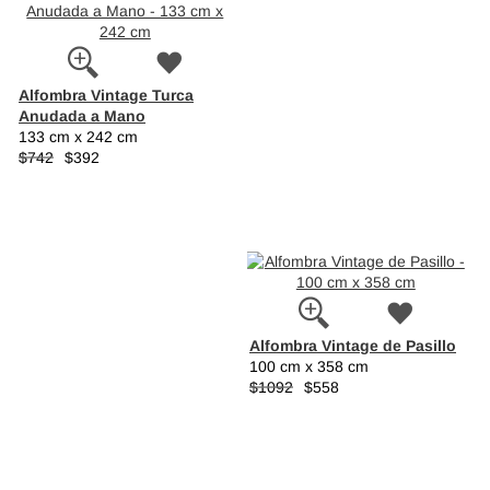
Alfombra Vintage Turca
Anudada a Mano
133 cm x 242 cm
$742
$392
Alfombra Vintage de Pasillo
100 cm x 358 cm
$1092
$558