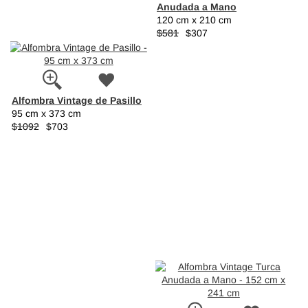
Anudada a Mano
120 cm x 210 cm
$581
$307
Alfombra Vintage de Pasillo
95 cm x 373 cm
$1092
$703