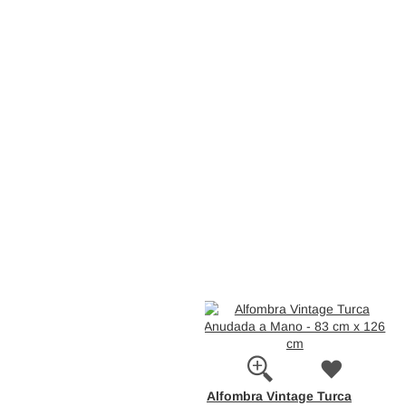
Alfombra Vintage Turca