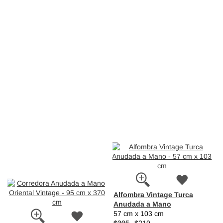
Alfombra Vintage Turca
Anudada a Mano
57 cm x 103 cm