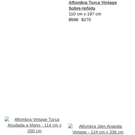
Alfombra Turca Vintage
Sobre-teñida
110 cm x 197 cm
$500
$270