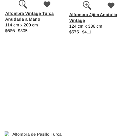
Alfombra Vintage Turca
Alfombra Jijim Anatolia
Anudada a Mano
Vintage
114 cm x 200 cm
124 cm x 336 cm
$523
$305
$575
$411