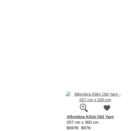
Alfombra Kilim Old Yarn
207 cm x 300 cm
$1670
$976