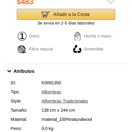
$483
Añadir a la Cesta
Se envía en 2-5 días laborales
Único
Hecha a mano
Fibra natural
Sostenible
Atributos
ID:
K0091350
Tipo:
Alfombras
Style:
Alfombras-Tradicionales
Tamaño:
138 cm
x
244 cm
Material:
material_100%naturalwool
Peso:
9,0 kg