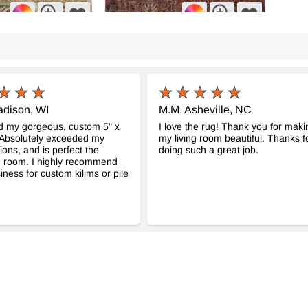
age Turca Anudada a
Alfombra Vintage Turca Anudada a
Alfom
Mano
Mano
856
- K0073113
cm
107 cm x 207 cm
170 c
$245
$415
adison, WI
M.M. Asheville, NC
d my gorgeous, custom 5" x
I love the rug! Thank you for maki
. Absolutely exceeded my
my living room beautiful. Thanks f
ions, and is perfect the
doing such a great job.
d room. I highly recommend
iness for custom kilims or pile