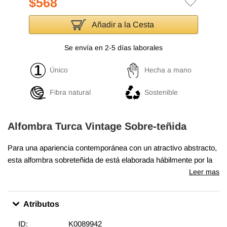
$568
Añadir a la Cesta
Se envía en 2-5 días laborales
Único
Hecha a mano
Fibra natural
Sostenible
Alfombra Turca Vintage Sobre-teñida
Para una apariencia contemporánea con un atractivo abstracto,
esta alfombra sobreteñida de está elaborada hábilmente por la
revitalización de una alfombra turca vintage auténticamente
Leer mas
anudada a mano tejida en los años 60 o 70. Hecha de lana
sobre algodón, esta alfombra "angustiada" mide
176 cm x 275
Atributos
cm
. El proceso de creación de estas obras de arte comienza
por esquilar para bajar la pila y ayudar a "angustiarlas". Luego
ID:
K0089942