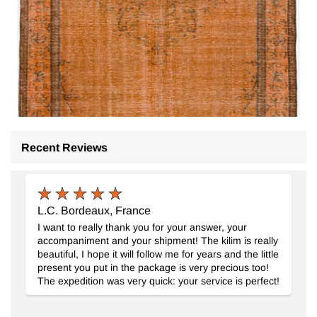
Recent Reviews
L.C. Bordeaux, France
I want to really thank you for your answer, your
accompaniment and your shipment! The kilim is really
beautiful, I hope it will follow me for years and the little
present you put in the package is very precious too!
Alfombra Turca Vintage Sobre-teñida
- K0088475
The expedition was very quick: your service is perfect!
173 cm x 287 cm
$589