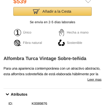
$539
Añadir a la Cesta
Se envía en 2-5 días laborales
Único
Hecha a mano
Fibra natural
Sostenible
Alfombra Turca Vintage Sobre-teñida
Para una apariencia contemporánea con un atractivo abstracto,
esta alfombra sobreteñida de está elaborada hábilmente por la
revitalización de una alfombra turca vintage auténticamente
Leer mas
anudada a mano tejida en los años 60 o 70. Hecha de lana
sobre algodón, esta alfombra "angustiada" mide
153 cm x 241
Atributos
cm
. El proceso de creación de estas obras de arte comienza
por esquilar para bajar la pila y ayudar a "angustiarlas". Luego
ID:
K0089876