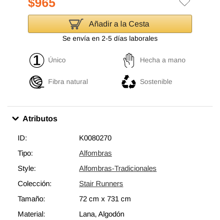
$965
Añadir a la Cesta
Se envía en 2-5 días laborales
Único
Hecha a mano
Fibra natural
Sostenible
Atributos
ID:
K0080270
Tipo:
Alfombras
Style:
Alfombras-Tradicionales
Colección:
Stair Runners
Tamaño:
72 cm
x
731 cm
Material:
Lana, Algodón