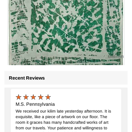
Recent Reviews
Alfombra Oriental Vintage Teñida a Mano Sobretintada
- K00
252 cm x 362 cm
$2369
M.S. Pennsylvania
We received our kilim late yesterday afternoon. It is
exquisite, like a piece of artwork on our floor. The
room it graces has many handcrafted works of art
from our travels. Your patience and willingness to