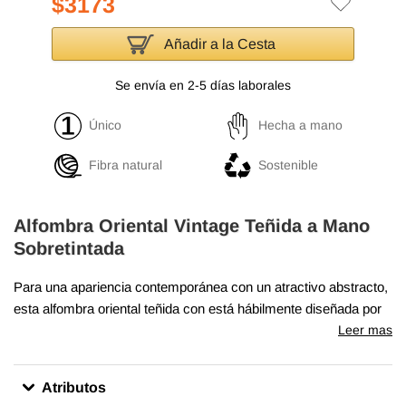
$3173
Añadir a la Cesta
Se envía en 2-5 días laborales
Único
Hecha a mano
Fibra natural
Sostenible
Alfombra Oriental Vintage Teñida a Mano
Sobretintada
Para una apariencia contemporánea con un atractivo abstracto,
esta alfombra oriental teñida con está hábilmente diseñada por
la revitalización de una alfombra vintage anudada a mano. Tejida
Leer mas
con lana sobre algodón en la década de 1960, esta alfombra
"angustiada" mide
280 cm x 379 cm
. El proceso de creación de
Atributos
estas obras de arte comienza por esquilar para bajar la pila y