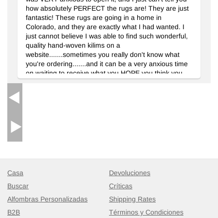
how absolutely PERFECT the rugs are! They are just
fantastic! These rugs are going in a home in
Colorado, and they are exactly what I had wanted. I
just cannot believe I was able to find such wonderful,
quality hand-woven kilims on a
website.......sometimes you really don't know what
you're ordering.......and it can be a very anxious time
on waiting to receive what you HOPE you think you
should be getting. Please let your weavers know they
should be VERY proud of their work.......it is simply
beautiful, and unlike any other I have seen. I cannot
wait for my decorator to see the rugs......I know she
will be very impressed! I truly enjoyed working with
you, you were so helpful, and VERY
dependable.........a MUCH added bonus in the
computer-age!
Casa
Devoluciones
Buscar
Críticas
Alfombras Personalizadas
Shipping Rates
B2B
Términos y Condiciones