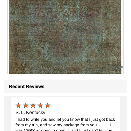
Recent Reviews
Verde Alfombra Turca Vintage Sobre-teñida
- K0067255
243 cm x 350 cm
$2197
S. L. Kentucky
I had to write you and let you know that I just got back
from my trip, and saw my package from you...........I
was VERY anxious to open it, and I just can't tell you