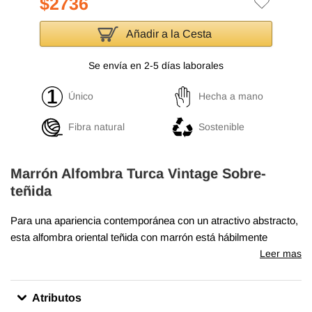
$2736
Añadir a la Cesta
Se envía en 2-5 días laborales
Único
Hecha a mano
Fibra natural
Sostenible
Marrón Alfombra Turca Vintage Sobre-
teñida
Para una apariencia contemporánea con un atractivo abstracto,
esta alfombra oriental teñida con marrón está hábilmente
diseñada por la revitalización de una alfombra vintage anudada
Leer mas
a mano. Tejida con lana sobre algodón en la década de 1960,
esta alfombra "angustiada" mide
257 cm x 357 cm
. El proceso
Atributos
de creación de estas obras de arte comienza por esquilar para