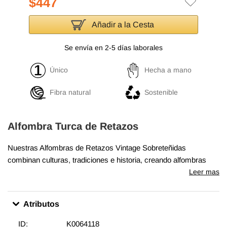
$447
Añadir a la Cesta
Se envía en 2-5 días laborales
Único
Hecha a mano
Fibra natural
Sostenible
Alfombra Turca de Retazos
Nuestras Alfombras de Retazos Vintage Sobreteñidas
combinan culturas, tradiciones e historia, creando alfombras
maravillosamente únicas. Seleccionamos alfombras turcas
Leer mas
vintage anudadas a mano, tejidas en los años 60 y 70 para
crear nuestra colección de Alfombras de Retazos sobreteñidas.
Atributos
Lavamos los colores, recortamos las pilas, pero cuidamos de
mantener los patrones originales aún vivos. Luego los
ID:
K0064118