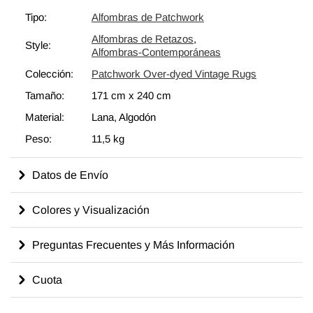
sobrepasamos con un nuevo color de elección, los cortamos en
Tipo:
Alfombras de Patchwork
pedazos más pequeños y cosemos a mano los fragmentos con
Alfombras de Retazos
,
un hilo resistente. Respaldamos las Alfombras de Retazos con
Style:
Alfombras-Contemporáneas
bucarán y una tela de algodón que fortalece la alfombra. La
Colección:
Patchwork Over-dyed Vintage Rugs
reorganización de los fragmentos transforma la antigua
fabricación de alfombras en una obra de arte única adecuada
Tamaño:
171 cm
x
240 cm
para la configuración contemporánea en el hogar o en oficinas.
Material:
Lana, Algodón
Esta particular Alfombra de Retazos mide
171 cm x 240 cm
.
Peso:
11,5 kg
Eche un vistazo a nuestro artículo Obtenga la Apariencia
"Vivida" para obtener más información sobre las alfombras
Datos de Envío
vintage sobreteñidas y de retazos.
Colores y Visualización
Preguntas Frecuentes y Más Información
Cuota