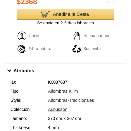
$2368
Añadir a la Cesta
Se envía en 2-5 días laborales
Único
Hecha a mano
Fibra natural
Sostenible
Atributos
ID:
K0037687
Tipo:
Alfombras Kilim
Style:
Alfombras-Tradicionales
Colección:
Aubusson
Tamaño:
270 cm
x
367 cm
Thickness:
4 mm