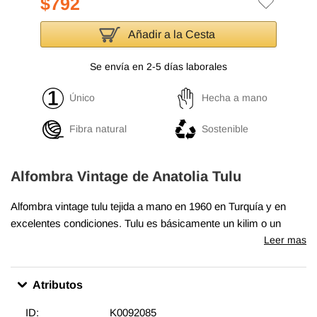
$792
Añadir a la Cesta
Se envía en 2-5 días laborales
Único
Hecha a mano
Fibra natural
Sostenible
Alfombra Vintage de Anatolia Tulu
Alfombra vintage tulu tejida a mano en 1960 en Turquía y en
excelentes condiciones. Tulu es básicamente un kilim o un
tejido liso con mechones de lana o hilos de pelo de cabra
Leer mas
entretejidos utilizando el nudo turco para formar patrones de
mechones en el diseño subyacente. Tulu es la pronunciación en
Atributos
inglés de la palabra turca, "tüylü" que significa peluda. La técnica
utilizada para tejer es muy similar a "gabbeh" en Irán, alfombras
ID:
K0092085