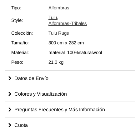
"Beni Ourain" de Marruecos y "ryijy" en Finlandia. Todos han
Tipo:
Alfombras
sido producidos para fines funcionales en lugar de
Tulu
,
comercialmente y en regiones montañosas, por lo que todos
Style:
Alfombras-Tribales
tienen una gran cantidad de pelo para proteger del frío. Su tejido
Colección:
Tulu Rugs
es más grueso para que se puedan tejer más rápido en casa
que las sofisticadas alfombras finas que solo se pueden tejer de
Tamaño:
300 cm
x
282 cm
un patrón en los talleres. En su mayoría tenían diseños
Material:
material_100%naturalwool
"primitivos" y usaban lana tejida a mano sin teñir o pocos
Peso:
21,0 kg
colores.
Datos de Envío
Colores y Visualización
Preguntas Frecuentes y Más Información
Cuota