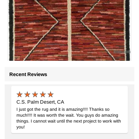
Recent Reviews
Nuevo Alfombra 'Tulu' de estilo Marroquí Anudada a Mano
- 
C.S. Palm Desert, CA
I just got the rug and it is amazing!!!! Thanks so
much!!!! It was worth the wait. You guys do amazing
things. I cannot wait until the next project to work with
you!