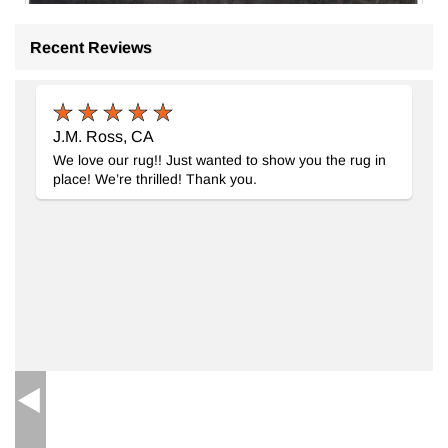
Recent Reviews
J.M. Ross, CA
We love our rug!! Just wanted to show you the rug in
place! We’re thrilled! Thank you.
Alfombra Turca Vintage Sobre-teñida
- K0089815
140 cm x 211 cm
$398