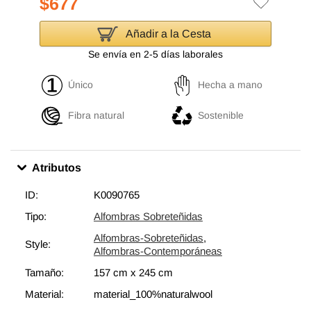
$677
Añadir a la Cesta
Se envía en 2-5 días laborales
Único
Hecha a mano
Fibra natural
Sostenible
Atributos
ID:
K0090765
Tipo:
Alfombras Sobreteñidas
Alfombras-Sobreteñidas
,
Style:
Alfombras-Contemporáneas
Tamaño:
157 cm
x
245 cm
Material:
material_100%naturalwool