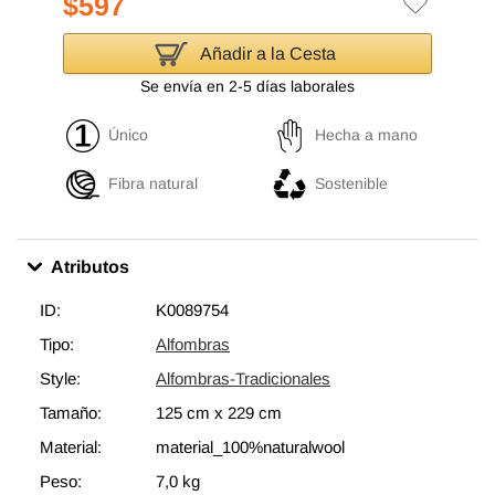
$597
Añadir a la Cesta
Se envía en 2-5 días laborales
Único
Hecha a mano
Fibra natural
Sostenible
Atributos
ID:
K0089754
Tipo:
Alfombras
Style:
Alfombras-Tradicionales
Tamaño:
125 cm
x
229 cm
Material:
material_100%naturalwool
Peso:
7,0 kg