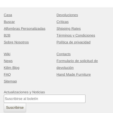
Casa
Devoluciones
Buscar
Críticas
Alfombra Vintage Turca Anudada a Mano
- K0080209
Alfombras Personalizadas
Shipping Rates
313 cm x 333 cm
B2B
Términos y Condiciones
$2497
Sobre Nosotros
Política de privacidad
Wiki
Contacts
News
Formulario de solicitud de
Kilim Blog
devolución
FAQ
Hand Made Furniture
Sitemap
Actualizaciones y Noticias
Suscribirse