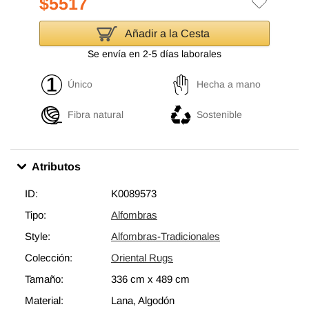
$5517
Añadir a la Cesta
Se envía en 2-5 días laborales
Único
Hecha a mano
Fibra natural
Sostenible
Atributos
ID:
K0089573
Tipo:
Alfombras
Style:
Alfombras-Tradicionales
Colección:
Oriental Rugs
Tamaño:
336 cm
x
489 cm
Material:
Lana, Algodón