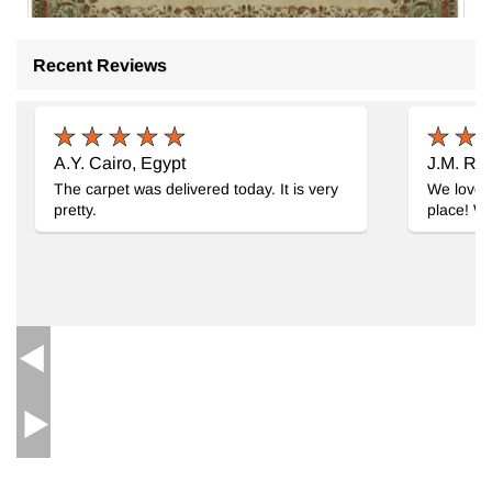
Recent Reviews
Alfombra Oriental Vintage Anudada a Mano
- K0080307
306 cm x 482 cm
$3776
A.Y. Cairo, Egypt
J.M. Ro
The carpet was delivered today. It is very
We love o
pretty.
place! We