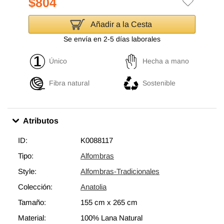
$804
Añadir a la Cesta
Se envía en 2-5 días laborales
Único
Hecha a mano
Fibra natural
Sostenible
Atributos
ID:
K0088117
Tipo:
Alfombras
Style:
Alfombras-Tradicionales
Colección:
Anatolia
Tamaño:
155 cm
x
265 cm
Material:
100% Lana Natural