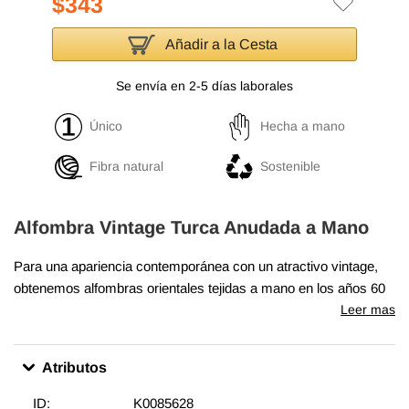
$343
Añadir a la Cesta
Se envía en 2-5 días laborales
Único
Hecha a mano
Fibra natural
Sostenible
Alfombra Vintage Turca Anudada a Mano
Para una apariencia contemporánea con un atractivo vintage,
obtenemos alfombras orientales tejidas a mano en los años 60
y 70 en excelentes condiciones y recortamos cuidadosamente
Leer mas
las pilas para lograr un aspecto llamativo "envejecido". Tejida
con lana en algodón, esta fina alfombra mide
117 cm x 207 cm
.
Atributos
Además de ser únicas y anudadas a mano, estas alfombras
hacen una decoración muy especial acerca de unir
ID:
K0085628