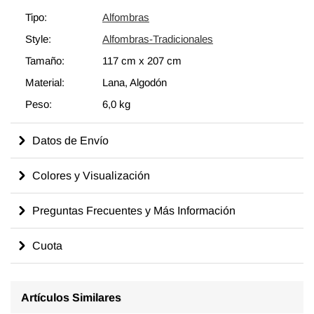
generaciones de habilidades y conocimientos artesanales a lo
Tipo:
Alfombras
largo del tiempo con un aspecto encantador que complementa
Style:
Alfombras-Tradicionales
cualquier decoración moderna o bohemia. Eche un vistazo a
nuestro artículo Obtenga la Apariencia "Vivida" para obtener
Tamaño:
117 cm
x
207 cm
más información sobre las alfombras vintage "envejecidas".
Material:
Lana, Algodón
Peso:
6,0 kg
Datos de Envío
Colores y Visualización
Preguntas Frecuentes y Más Información
Cuota
Artículos Similares