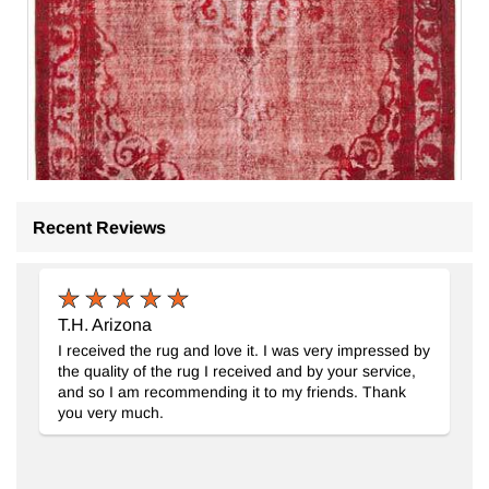
Recent Reviews
Alfombra Tallada a Mano Sobre Teñida
- K0051770
194 cm x 315 cm
T.H. Arizona
$939
I received the rug and love it. I was very impressed by
the quality of the rug I received and by your service,
and so I am recommending it to my friends. Thank
you very much.