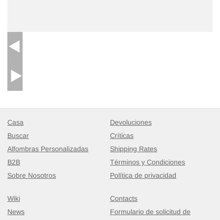
Alfombra Vintage Turca Anudada a Mano
- K0082926
161 cm x 248 cm
$360
Casa
Devoluciones
Buscar
Críticas
Alfombras Personalizadas
Shipping Rates
B2B
Términos y Condiciones
Sobre Nosotros
Política de privacidad
Wiki
Contacts
News
Formulario de solicitud de