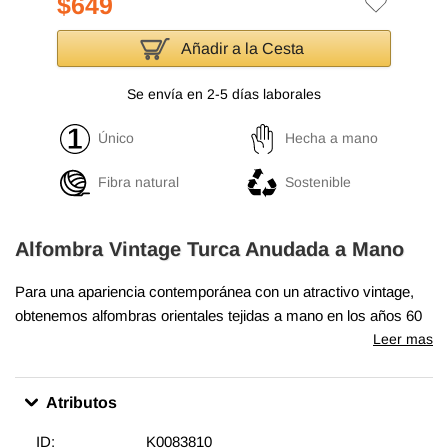
$649
Añadir a la Cesta
Se envía en 2-5 días laborales
Único
Hecha a mano
Fibra natural
Sostenible
Alfombra Vintage Turca Anudada a Mano
Para una apariencia contemporánea con un atractivo vintage,
obtenemos alfombras orientales tejidas a mano en los años 60
y 70 en excelentes condiciones y recortamos cuidadosamente
Leer mas
las pilas para lograr un aspecto llamativo "envejecido". Tejida
con lana en algodón, esta fina alfombra mide
171 cm x 275 cm
.
Atributos
Además de ser únicas y anudadas a mano, estas alfombras
hacen una decoración muy especial acerca de unir
ID:
K0083810