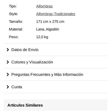
generaciones de habilidades y conocimientos artesanales a lo
Tipo:
Alfombras
largo del tiempo con un aspecto encantador que complementa
Style:
Alfombras-Tradicionales
cualquier decoración moderna o bohemia. Eche un vistazo a
nuestro artículo Obtenga la Apariencia "Vivida" para obtener
Tamaño:
171 cm
x
275 cm
más información sobre las alfombras vintage "envejecidas".
Material:
Lana, Algodón
Peso:
12,0 kg
Datos de Envío
Colores y Visualización
Preguntas Frecuentes y Más Información
Cuota
Artículos Similares