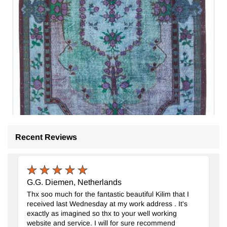
Recent Reviews
G.G. Diemen, Netherlands
Alfombra Tallada A Mano Sobre Teñida
- K0010645
Thx soo much for the fantastic beautiful Kilim that I
181 cm x 300 cm
received last Wednesday at my work address . It's
$797
exactly as imagined so thx to your well working
website and service. I will for sure recommend