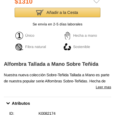
$1310
Añadir a la Cesta
Se envía en 2-5 días laborales
Único
Hecha a mano
Fibra natural
Sostenible
Alfombra Tallada a Mano Sobre Teñida
Nuestra nueva colección Sobre-Teñida Tallada a Mano es parte
de nuestra popular serie Alfombras Sobre-Teñidas. Hecha de
100% lana en algodón, esta alfombra "angustiada" mide
Leer mas
225 cm
x 330 cm
. Para una apariencia contemporánea con un toque
oriental, esta alfombra sobre teñida de está elaborada
Atributos
hábilmente por la revitalización de una alfombra turca vintage
anudada a mano genuina tejida en los años 60 o 70. Al igual que
ID:
K0082174