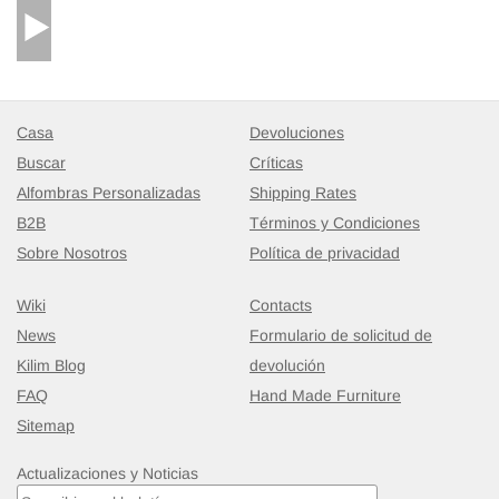
Casa
Devoluciones
Buscar
Críticas
Alfombras Personalizadas
Shipping Rates
B2B
Términos y Condiciones
Sobre Nosotros
Política de privacidad
Wiki
Contacts
News
Formulario de solicitud de
Kilim Blog
devolución
Corredor Nueva Alfombra Turca Kilim
- K0089250
FAQ
Hand Made Furniture
60 cm x 150 cm
Sitemap
$333
Actualizaciones y Noticias