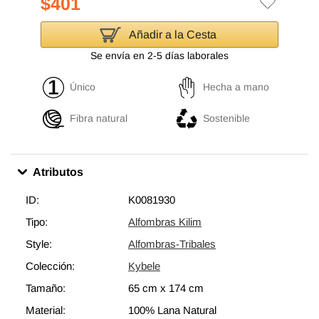
$401
Añadir a la Cesta
Se envía en 2-5 días laborales
Único
Hecha a mano
Fibra natural
Sostenible
Atributos
ID:
K0081930
Tipo:
Alfombras Kilim
Style:
Alfombras-Tribales
Colección:
Kybele
Tamaño:
65 cm
x
174 cm
Material:
100% Lana Natural