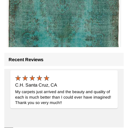
Recent Reviews
C.H. Santa Cruz, CA
My carpets just arrived and the beauty and quality of
each is much better than I could ever have imagined!
Thank you so very much!!
Alfombra Turca Vintage Sobre-teñida
- K0087873
162 cm x 292 cm
$497