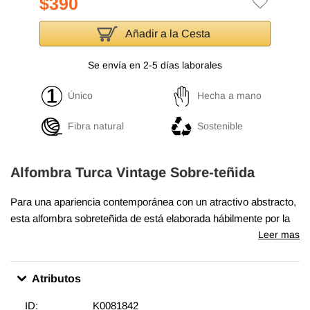
$390
Añadir a la Cesta
Se envía en 2-5 días laborales
Único
Hecha a mano
Fibra natural
Sostenible
Alfombra Turca Vintage Sobre-teñida
Para una apariencia contemporánea con un atractivo abstracto,
esta alfombra sobreteñida de está elaborada hábilmente por la
revitalización de una alfombra turca vintage auténticamente
Leer mas
anudada a mano tejida en los años 60 o 70. Hecha de lana
sobre algodón, esta alfombra "angustiada" mide
117 cm x 210
Atributos
cm
. El proceso de creación de estas obras de arte comienza
por esquilar para bajar la pila y ayudar a "angustiarlas". Luego
ID:
K0081842