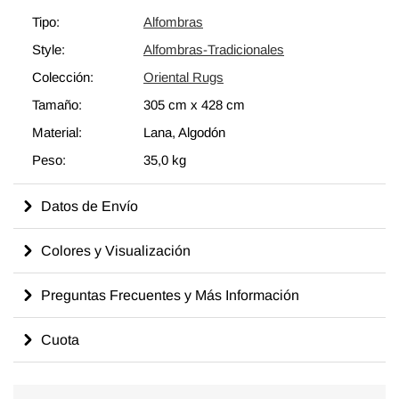
generaciones de habilidades y conocimientos artesanales a
Tipo:
Alfombras
través del tiempo con un aspecto encantador que complementa
Style:
Alfombras-Tradicionales
cualquier decoración moderna. Eche un vistazo a nuestro
artículo Obtenga la Apariencia "Vivida" para obtener más
Colección:
Oriental Rugs
información sobre alfombras orientales vintage "angustiadas".
Tamaño:
305 cm
x
428 cm
Material:
Lana, Algodón
Peso:
35,0 kg
Datos de Envío
Colores y Visualización
Preguntas Frecuentes y Más Información
Cuota