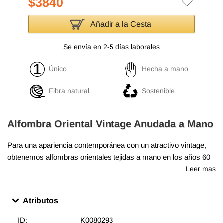
$3840
Añadir a la Cesta
Se envía en 2-5 días laborales
Único
Hecha a mano
Fibra natural
Sostenible
Alfombra Oriental Vintage Anudada a Mano
Para una apariencia contemporánea con un atractivo vintage,
obtenemos alfombras orientales tejidas a mano en los años 60
y 70 en excelentes condiciones y recortamos cuidadosamente
Leer mas
las pilas para lograr un aspecto llamativo "angustiado". Tejida
con lana sobre algodón, esta fina alfombra oriental mide
305 cm
Atributos
x 428 cm
. Además de ser únicas y hechas a mano, estas
alfombras hacen una declaración muy especial acerca de unir
ID:
K0080293