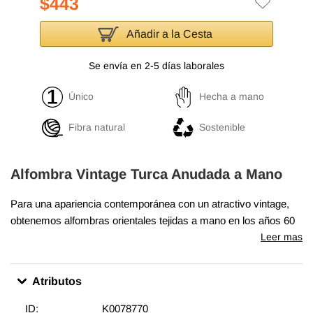
$443
Añadir a la Cesta
Se envía en 2-5 días laborales
Único
Hecha a mano
Fibra natural
Sostenible
Alfombra Vintage Turca Anudada a Mano
Para una apariencia contemporánea con un atractivo vintage,
obtenemos alfombras orientales tejidas a mano en los años 60
y 70 en excelentes condiciones y recortamos cuidadosamente
Leer mas
las pilas para lograr un aspecto llamativo "envejecido". Tejida
con lana en algodón, esta fina alfombra mide
145 cm x 265 cm
.
Atributos
Además de ser únicas y anudadas a mano, estas alfombras
hacen una decoración muy especial acerca de unir
ID:
K0078770