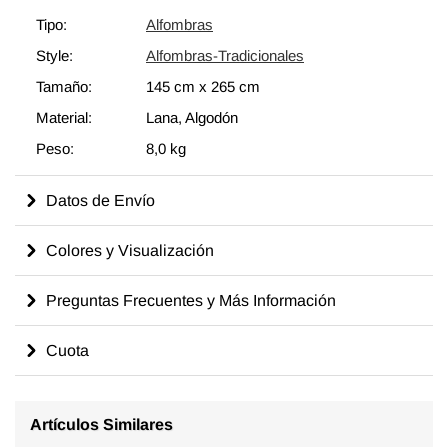
generaciones de habilidades y conocimientos artesanales a lo
Tipo:
Alfombras
largo del tiempo con un aspecto encantador que complementa
Style:
Alfombras-Tradicionales
cualquier decoración moderna o bohemia. Eche un vistazo a
nuestro artículo Obtenga la Apariencia "Vivida" para obtener
Tamaño:
145 cm
x
265 cm
más información sobre las alfombras vintage "envejecidas".
Material:
Lana, Algodón
Peso:
8,0 kg
Datos de Envío
Colores y Visualización
Preguntas Frecuentes y Más Información
Cuota
Artículos Similares