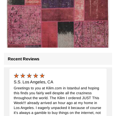
Recent Reviews
S.S. Los Angeles, CA
Alfombra Turca de Retazos
- K0076606
Greetings to you at Kilim.com in Istanbul and hoping
148 cm x 248 cm
this finds you fairly well despite all the craziness
$339
throughout the world. The Kilim I ordered JUST This
Week!!! already arrived an hour ago at my home in
Los Angeles. I eagerly unpacked it because of course
it's always a gamble to buy things on the internet, not