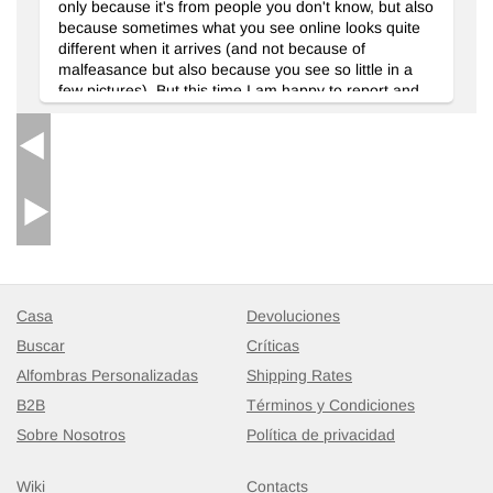
only because it's from people you don't know, but also
because sometimes what you see online looks quite
different when it arrives (and not because of
malfeasance but also because you see so little in a
few pictures). But this time I am happy to report and
share with you that the kilim I fell in love with from
your picture does not disappoint me at all now that it
has arrived. MERCIS!
Casa
Devoluciones
Buscar
Críticas
Alfombras Personalizadas
Shipping Rates
B2B
Términos y Condiciones
Sobre Nosotros
Política de privacidad
Wiki
Contacts