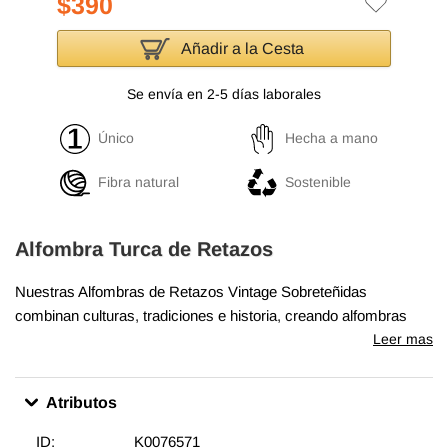
$390
Añadir a la Cesta
Se envía en 2-5 días laborales
Único
Hecha a mano
Fibra natural
Sostenible
Alfombra Turca de Retazos
Nuestras Alfombras de Retazos Vintage Sobreteñidas
combinan culturas, tradiciones e historia, creando alfombras
maravillosamente únicas. Seleccionamos alfombras turcas
Leer mas
vintage anudadas a mano, tejidas en los años 60 y 70 para
crear nuestra colección de Alfombras de Retazos sobreteñidas.
Atributos
Lavamos los colores, recortamos las pilas, pero cuidamos de
mantener los patrones originales aún vivos. Luego los
ID:
K0076571