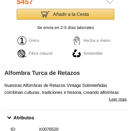
$457
Añadir a la Cesta
Se envía en 2-5 días laborales
Único
Hecha a mano
Fibra natural
Sostenible
Alfombra Turca de Retazos
Nuestras Alfombras de Retazos Vintage Sobreteñidas
combinan culturas, tradiciones e historia, creando alfombras
maravillosamente únicas. Seleccionamos alfombras turcas
Leer mas
vintage anudadas a mano, tejidas en los años 60 y 70 para
crear nuestra colección de Alfombras de Retazos sobreteñidas.
Atributos
Lavamos los colores, recortamos las pilas, pero cuidamos de
mantener los patrones originales aún vivos. Luego los
ID:
K0076520