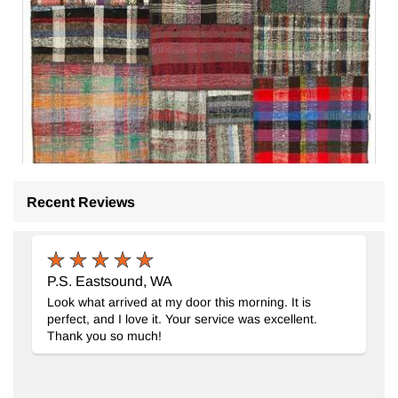
Alfombra Kilim De Retazos
- K0058584
Recent Reviews
176 cm x 248 cm
$479
P.S. Eastsound, WA
Look what arrived at my door this morning. It is
perfect, and I love it. Your service was excellent.
Thank you so much!