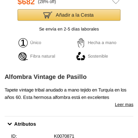
$682
Añadir a la Cesta
Se envía en 2-5 días laborales
Único
Hecha a mano
Fibra natural
Sostenible
Alfombra Vintage de Pasillo
Tapete vintage tribal anudado a mano tejido en Turquía en los
años 60. Esta hermosa alfombra está en excelentes
condiciones y es perfecta tanto para ambientes modernos
Leer mas
como bohemios.
Atributos
ID:
K0070871