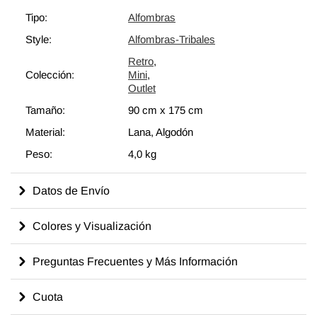
generaciones de habilidades y conocimientos artesanales a lo
Tipo:
Alfombras
largo del tiempo con un aspecto encantador que complementa
Style:
Alfombras-Tribales
cualquier decoración moderna o bohemia. Eche un vistazo a
nuestro artículo Obtenga la Apariencia "Vivida" para obtener
Retro
,
Colección:
Mini
,
más información sobre las alfombras vintage "envejecidas".
Outlet
Tamaño:
90 cm
x
175 cm
Material:
Lana, Algodón
Peso:
4,0 kg
Datos de Envío
Colores y Visualización
Preguntas Frecuentes y Más Información
Cuota