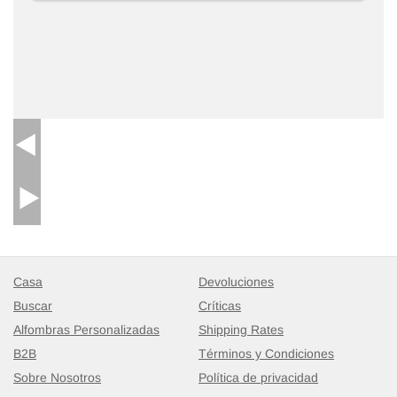
Alfombra Vintage Turca Anudada a Mano
- K0076189
46 cm x 88 cm
$160
Casa
Devoluciones
Buscar
Críticas
Alfombras Personalizadas
Shipping Rates
B2B
Términos y Condiciones
Sobre Nosotros
Política de privacidad