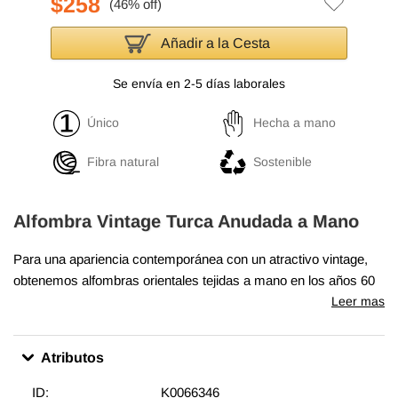
$258
Añadir a la Cesta
Se envía en 2-5 días laborales
Único
Hecha a mano
Fibra natural
Sostenible
Alfombra Vintage Turca Anudada a Mano
Para una apariencia contemporánea con un atractivo vintage,
obtenemos alfombras orientales tejidas a mano en los años 60
y 70 en excelentes condiciones y recortamos cuidadosamente
Leer mas
las pilas para lograr un aspecto llamativo "envejecido". Tejida
con lana en algodón, esta fina alfombra mide
90 cm x 175 cm
.
Atributos
Además de ser únicas y anudadas a mano, estas alfombras
hacen una decoración muy especial acerca de unir
ID:
K0066346