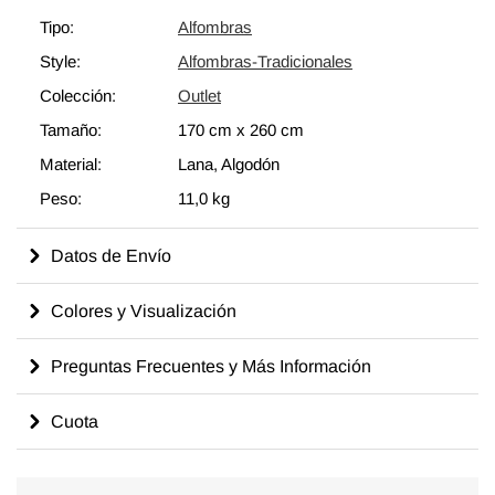
generaciones de habilidades y conocimientos artesanales a lo
Tipo:
Alfombras
largo del tiempo con un aspecto encantador que complementa
Style:
Alfombras-Tradicionales
cualquier decoración moderna o bohemia. Eche un vistazo a
nuestro artículo Obtenga la Apariencia "Vivida" para obtener
Colección:
Outlet
más información sobre las alfombras vintage "envejecidas".
Tamaño:
170 cm
x
260 cm
Material:
Lana, Algodón
Peso:
11,0 kg
Datos de Envío
Colores y Visualización
Preguntas Frecuentes y Más Información
Cuota