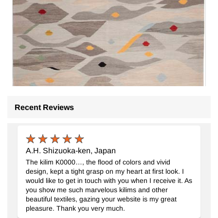
Recent Reviews
A.H. Shizuoka-ken, Japan
Nueva Alfombra Kilim Contemporánea Tejida a Mano
- K0091
The kilim K0000…, the flood of colors and vivid
181 cm x 242 cm
design, kept a tight grasp on my heart at first look. I
$876
would like to get in touch with you when I receive it. As
you show me such marvelous kilims and other
beautiful textiles, gazing your website is my great
pleasure. Thank you very much.