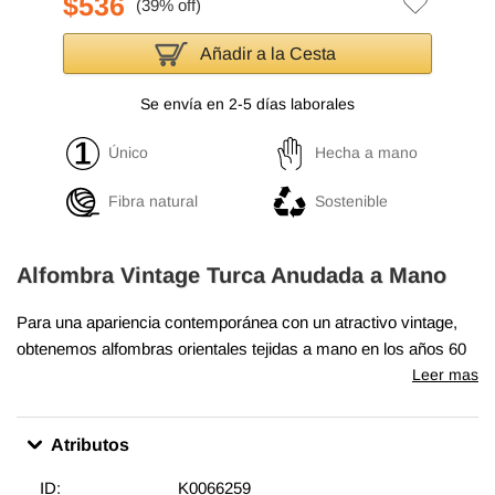
$536
Añadir a la Cesta
Se envía en 2-5 días laborales
Único
Hecha a mano
Fibra natural
Sostenible
Alfombra Vintage Turca Anudada a Mano
Para una apariencia contemporánea con un atractivo vintage,
obtenemos alfombras orientales tejidas a mano en los años 60
y 70 en excelentes condiciones y recortamos cuidadosamente
Leer mas
las pilas para lograr un aspecto llamativo "envejecido". Tejida
con lana en algodón, esta fina alfombra mide
170 cm x 260 cm
.
Atributos
Además de ser únicas y anudadas a mano, estas alfombras
hacen una decoración muy especial acerca de unir
ID:
K0066259