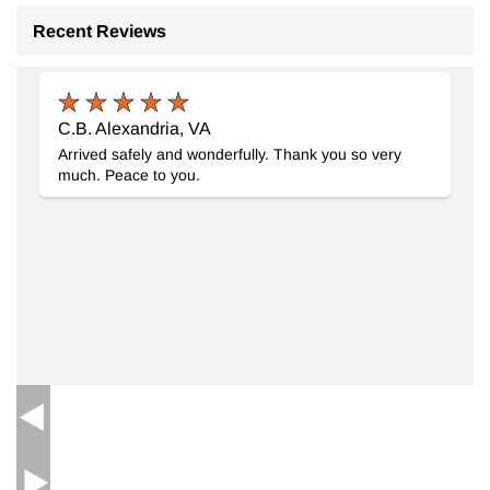
Recent Reviews
C.B. Alexandria, VA
Arrived safely and wonderfully. Thank you so very
much. Peace to you.
Alfombra Vintage Turca Anudada a Mano
- K0065742
144 cm x 188 cm
$318