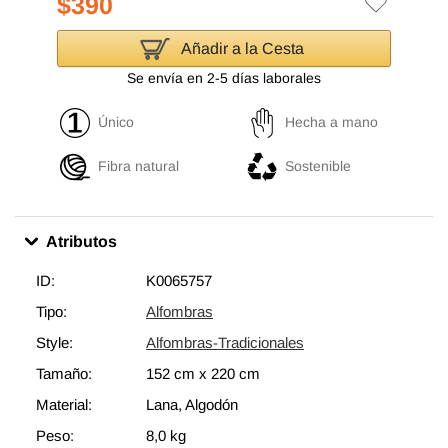
$390
Añadir a la Cesta
Se envía en 2-5 días laborales
Único
Hecha a mano
Fibra natural
Sostenible
Atributos
ID:
K0065757
Tipo:
Alfombras
Style:
Alfombras-Tradicionales
Tamaño:
152 cm
x
220 cm
Material:
Lana, Algodón
Peso:
8,0 kg