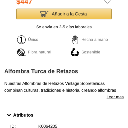
$447
Añadir a la Cesta
Se envía en 2-5 días laborales
Único
Hecha a mano
Fibra natural
Sostenible
Alfombra Turca de Retazos
Nuestras Alfombras de Retazos Vintage Sobreteñidas
combinan culturas, tradiciones e historia, creando alfombras
maravillosamente únicas. Seleccionamos alfombras turcas
Leer mas
vintage anudadas a mano, tejidas en los años 60 y 70 para
crear nuestra colección de Alfombras de Retazos sobreteñidas.
Atributos
Lavamos los colores, recortamos las pilas, pero cuidamos de
mantener los patrones originales aún vivos. Luego los
ID:
K0064205