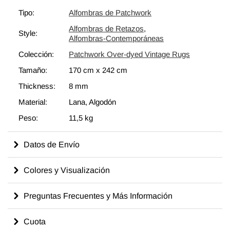
sobrepasamos con un nuevo color de elección, los cortamos en
Tipo:
Alfombras de Patchwork
pedazos más pequeños y cosemos a mano los fragmentos con
Alfombras de Retazos
,
un hilo resistente. Respaldamos las Alfombras de Retazos con
Style:
Alfombras-Contemporáneas
bucarán y una tela de algodón que fortalece la alfombra. La
Colección:
Patchwork Over-dyed Vintage Rugs
reorganización de los fragmentos transforma la antigua
fabricación de alfombras en una obra de arte única adecuada
Tamaño:
170 cm
x
242 cm
para la configuración contemporánea en el hogar o en oficinas.
Thickness:
8 mm
Esta particular Alfombra de Retazos mide
170 cm x 242 cm
.
Material:
Lana, Algodón
Eche un vistazo a nuestro artículo Obtenga la Apariencia
"Vivida" para obtener más información sobre las alfombras
Peso:
11,5 kg
vintage sobreteñidas y de retazos.
Datos de Envío
Colores y Visualización
Preguntas Frecuentes y Más Información
Cuota