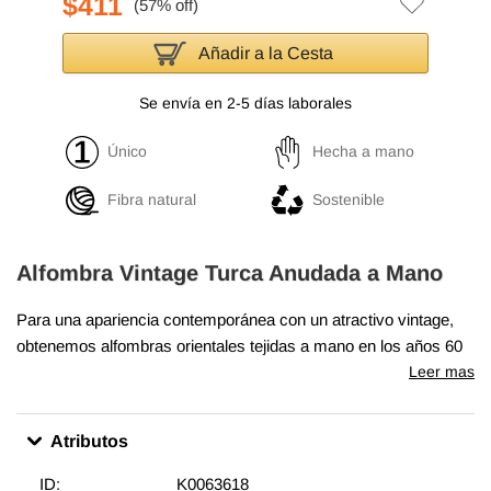
$411
Añadir a la Cesta
Se envía en 2-5 días laborales
Único
Hecha a mano
Fibra natural
Sostenible
Alfombra Vintage Turca Anudada a Mano
Para una apariencia contemporánea con un atractivo vintage,
obtenemos alfombras orientales tejidas a mano en los años 60
y 70 en excelentes condiciones y recortamos cuidadosamente
Leer mas
las pilas para lograr un aspecto llamativo "envejecido". Tejida
con lana en algodón, esta fina alfombra mide
171 cm x 281 cm
.
Atributos
Además de ser únicas y anudadas a mano, estas alfombras
hacen una decoración muy especial acerca de unir
ID:
K0063618