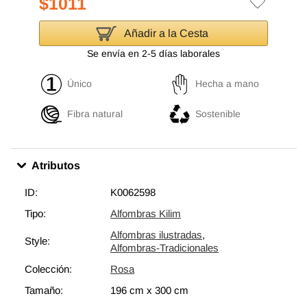
$1011
Añadir a la Cesta
Se envía en 2-5 días laborales
Único
Hecha a mano
Fibra natural
Sostenible
Atributos
ID:
K0062598
Tipo:
Alfombras Kilim
Alfombras ilustradas
,
Style:
Alfombras-Tradicionales
Colección:
Rosa
Tamaño:
196 cm
x
300 cm