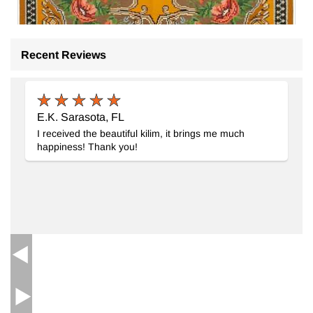
Recent Reviews
E.K. Sarasota, FL
I received the beautiful kilim, it brings me much
Alfombra Vintage Moldovan Kilim
- K0039152
happiness! Thank you!
185 cm x 270 cm
$849