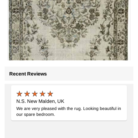
Recent Reviews
N.S. New Malden, UK
We are very pleased with the rug. Looking beautiful in
Alfombra Tallada a Mano Sobre Teñida
- K0062399
our spare bedroom.
160 cm x 265 cm
$649