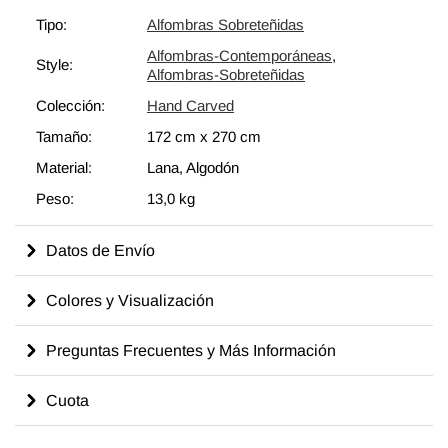
con Alfombras de Retazos sobre teñidas, recogemos alfombras
Tipo:
Alfombras Sobreteñidas
vintage para participar en una transformación cromática.
Alfombras-Contemporáneas
,
Quitamos los colores originales de las alfombras antes de que
Style:
Alfombras-Sobreteñidas
les infundamos nueva vida con tonos frescos. Sin embargo, lo
Colección:
Hand Carved
que hace sobresaliente a la Colección Tallada a Mano es el
proceso de tallar el patrón original de la pila. Con este aspecto
Tamaño:
172 cm
x
270 cm
único, nuestras alfombras de colección Tallada a Mano se
Material:
Lana, Algodón
pueden considerar como una pieza de arte contemporáneo y se
Peso:
13,0 kg
adaptarán perfectamente a cualquier diseño de interiores
contemporáneo. Estas alfombras hacen una declaración muy
Datos de Envío
especial acerca de unir generaciones de habilidades y
conocimientos artesanales a lo largo del tiempo. Lea nuestro
artículo Obtenga la Apariencia de "Vivida" para aprender más
Colores y Visualización
sobre Alfombras Sobreteñidas.
Preguntas Frecuentes y Más Información
Cuota