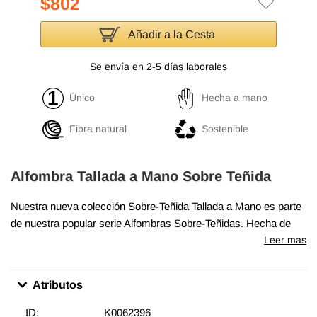
$802
Añadir a la Cesta
Se envía en 2-5 días laborales
Único
Hecha a mano
Fibra natural
Sostenible
Alfombra Tallada a Mano Sobre Teñida
Nuestra nueva colección Sobre-Teñida Tallada a Mano es parte
de nuestra popular serie Alfombras Sobre-Teñidas. Hecha de
100% lana en algodón, esta alfombra "angustiada" mide
Leer mas
172 cm
x 270 cm
. Para una apariencia contemporánea con un toque
oriental, esta alfombra sobre teñida de está elaborada
Atributos
hábilmente por la revitalización de una alfombra turca vintage
anudada a mano genuina tejida en los años 60 o 70. Al igual que
ID:
K0062396