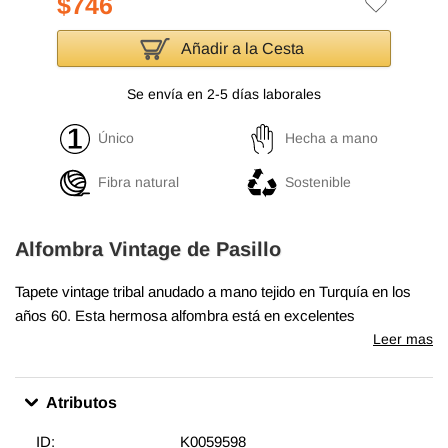
$746
Añadir a la Cesta
Se envía en 2-5 días laborales
Único
Hecha a mano
Fibra natural
Sostenible
Alfombra Vintage de Pasillo
Tapete vintage tribal anudado a mano tejido en Turquía en los
años 60. Esta hermosa alfombra está en excelentes
condiciones y es perfecta tanto para ambientes modernos
Leer mas
como bohemios.
Atributos
ID:
K0059598