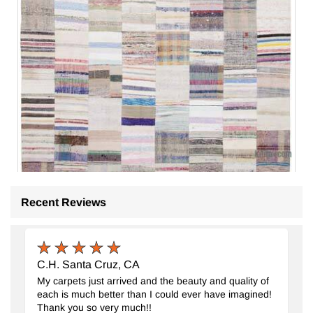
Recent Reviews
Multicolor Alfombra Kilim De Retazos
- K0058250
248 cm x 370 cm
$997
C.H. Santa Cruz, CA
My carpets just arrived and the beauty and quality of
each is much better than I could ever have imagined!
Thank you so very much!!