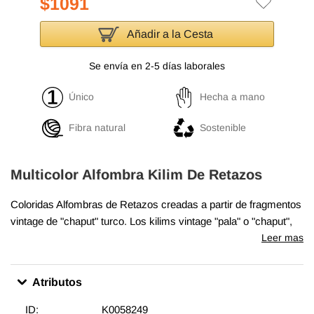
$1091
Añadir a la Cesta
Se envía en 2-5 días laborales
Único
Hecha a mano
Fibra natural
Sostenible
Multicolor Alfombra Kilim De Retazos
Coloridas Alfombras de Retazos creadas a partir de fragmentos
vintage de "chaput" turco. Los kilims vintage "pala" o "chaput",
como se los llama en turco, son telas planas hechas a mano
Leer mas
con telas recicladas hechas de algodón y pelo de cabra. Se
tejieron en telares estrechos y los paneles se cosieron
Atributos
cuidadosamente después para formar dos alfombras
reversibles, a veces tres aladas. El tejido de Chaput era una
ID:
K0058249