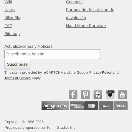
Wiki
Contacts
News
Formulario de solicitud de
Kilim Blog
devolución
FAQ
Hand Made Furniture
Sitemap
Actualizaciones y Noticias
Alfombra Vintage de Pasillo
- K0077835
99 cm x 314 cm
Suscribirse
$597
This site is protected by reCAPTCHA and the Google
Privacy Policy
and
Terms of Service
apply.
Copyright © 1998-2026
Propiedad y operado por Kilim Studio, Inc.