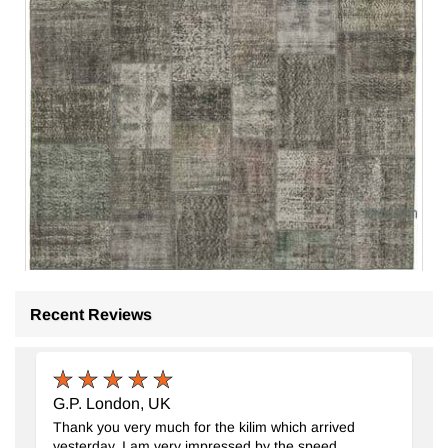
Gris Alfombra De Retazos Turca Sobre-teñida
- K0049828
Recent Reviews
247 cm x 350 cm
$759
G.P. London, UK
Thank you very much for the kilim which arrived
yesterday. I am very impressed by the speed,