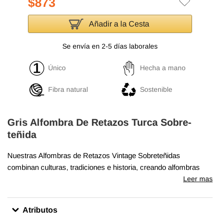
$873
Añadir a la Cesta
Se envía en 2-5 días laborales
Único
Hecha a mano
Fibra natural
Sostenible
Gris Alfombra De Retazos Turca Sobre-
teñida
Nuestras Alfombras de Retazos Vintage Sobreteñidas
combinan culturas, tradiciones e historia, creando alfombras
maravillosamente únicas. Seleccionamos alfombras turcas
Leer mas
vintage anudadas a mano, tejidas en los años 60 y 70 para
crear nuestra colección de Alfombras de Retazos sobreteñidas.
Atributos
Lavamos los colores, recortamos las pilas, pero cuidamos de