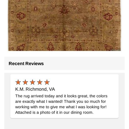
Recent Reviews
Nueva Alfombra Oushak Tejida a Mano
- K0063192
K.M. Richmond, VA
243 cm x 321 cm
The rug arrived today and it looks great, the colors
$2697
are exactly what I wanted! Thank you so much for
working with me to give me what I was looking for!
Attached is a photo of it in our dining room.