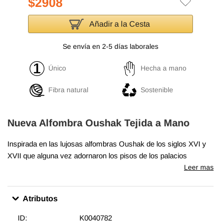
$2908
Añadir a la Cesta
Se envía en 2-5 días laborales
Único
Hecha a mano
Fibra natural
Sostenible
Nueva Alfombra Oushak Tejida a Mano
Inspirada en las lujosas alfombras Oushak de los siglos XVI y
XVII que alguna vez adornaron los pisos de los palacios
otomanos, nuestra colección Oushak combina un tejido
Leer mas
magistral con diseños tradicionales. Con las icónicas flores, los
motivos característicos y los patrones de las antiguas
Atributos
alfombras Oushak, irradian opulencia y sofisticación en
interiores clásicos, tradicionales o eclécticos. Esta fina alfombra
ID:
K0040782