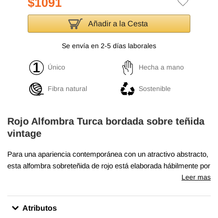
$1091
Añadir a la Cesta
Se envía en 2-5 días laborales
Único
Hecha a mano
Fibra natural
Sostenible
Rojo Alfombra Turca bordada sobre teñida
vintage
Para una apariencia contemporánea con un atractivo abstracto,
esta alfombra sobreteñida de rojo está elaborada hábilmente por
la revitalización de una alfombra turca vintage auténticamente
Leer mas
anudada a mano tejida en los años 60 o 70. Hecha de lana
sobre algodón, esta alfombra "angustiada" mide
140 cm x 412
Atributos
cm
. El proceso de creación de estas obras de arte comienza