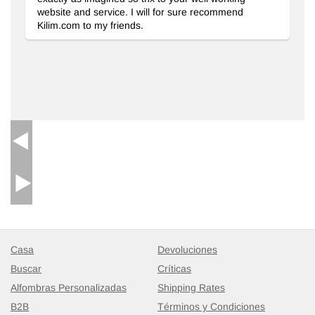
website and service. I will for sure recommend
Kilim.com to my friends.
Casa
Devoluciones
Alfombra Turca bordada sobre teñida vintage
- K0038637
Buscar
Críticas
138 cm x 390 cm
Alfombras Personalizadas
Shipping Rates
$879
B2B
Términos y Condiciones