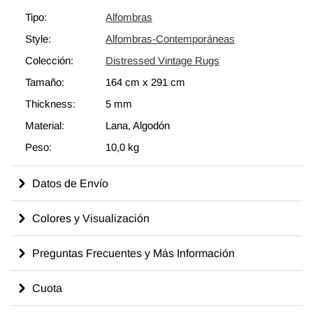
generaciones de habilidades y conocimientos artesanales a lo
Tipo:
Alfombras
largo del tiempo con un aspecto encantador que complementa
Style:
Alfombras-Contemporáneas
cualquier decoración moderna o bohemia. Eche un vistazo a
nuestro artículo Obtenga la Apariencia "Vivida" para obtener
Colección:
Distressed Vintage Rugs
más información sobre las alfombras vintage "envejecidas".
Tamaño:
164 cm
x
291 cm
Thickness:
5 mm
Material:
Lana, Algodón
Peso:
10,0 kg
Datos de Envío
Colores y Visualización
Preguntas Frecuentes y Más Información
Cuota