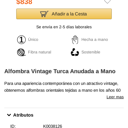
$838
Añadir a la Cesta
Se envía en 2-5 días laborales
Único
Hecha a mano
Fibra natural
Sostenible
Alfombra Vintage Turca Anudada a Mano
Para una apariencia contemporánea con un atractivo vintage,
obtenemos alfombras orientales tejidas a mano en los años 60
y 70 en excelentes condiciones y recortamos cuidadosamente
Leer mas
las pilas para lograr un aspecto llamativo "envejecido". Tejida
con lana en algodón, esta fina alfombra mide
164 cm x 291 cm
.
Atributos
Además de ser únicas y anudadas a mano, estas alfombras
hacen una decoración muy especial acerca de unir
ID:
K0038126