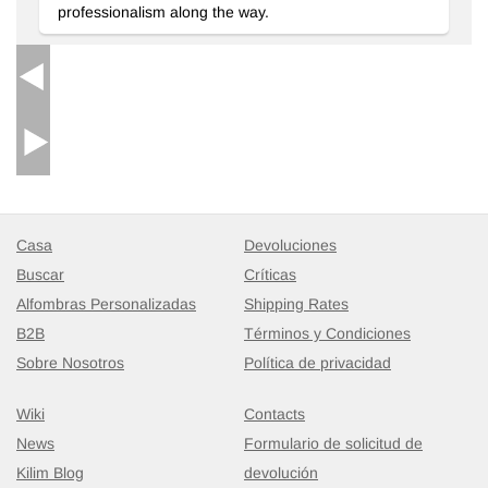
professionalism along the way.
150 cm x 250 cm
$577
Casa
Devoluciones
Buscar
Críticas
Alfombras Personalizadas
Shipping Rates
B2B
Términos y Condiciones
Sobre Nosotros
Política de privacidad
Wiki
Contacts
News
Formulario de solicitud de
Kilim Blog
devolución