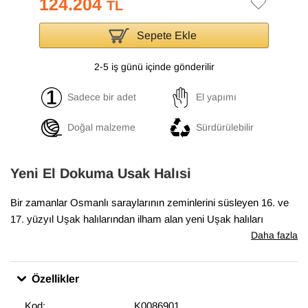
124.204
TL
Sepete Ekle
2-5 iş günü içinde gönderilir
Sadece bir adet
El yapımı
Doğal malzeme
Sürdürülebilir
Yeni El Dokuma Usak Halısi
Bir zamanlar Osmanlı saraylarının zeminlerini süsleyen 16. ve
17. yüzyıl Uşak halılarından ilham alan yeni Uşak halıları
koleksiyonumuz, geleneksel tasarımları el dokumasıyla hayata
Daha fazla
geçiriyor. Antik Uşak halılarının desenlerini ve renklerini içeren
bu halılar, klasik, geleneksel veya eklektik mekanlara uyum
Özellikler
sağlıyor. Bu özel halı
203 cm x 310 cm
boyutlarındadır.
Kod:
K0086901