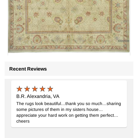
Recent Reviews
Yeni El Dokuma Usak Halısi
- K0086973
242 cm x 302 cm
125.492
TL
B.R. Alexandria, VA
The rugs look beautiful…thank you so much…sharing
some pictures of them in my sisters house…
appreciate your hard work on getting them perfect…
cheers