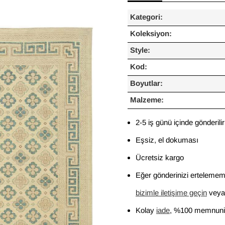
Kategori:
Koleksiyon:
Style:
Kod:
Boyutlar:
Malzeme:
2-5 iş günü içinde gönderilir
Eşsiz, el dokuması
Ücretsiz kargo
Eğer gönderinizi ertelememi
bizimle iletişime geçin
veya 
Kolay
iade
, %100 memnuniy