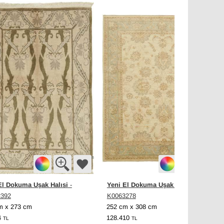
El Dokuma Uşak Halısi
Yeni El Dokuma Uşak Halısı
-
-
2392
K0063278
m x 273 cm
252 cm x 308 cm
4
128.410
TL
TL