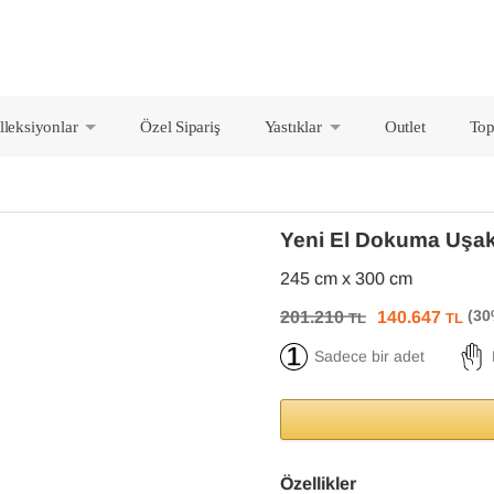
lleksiyonlar
Özel Sipariş
Yastıklar
Outlet
Top
+
+
Yeni El Dokuma Uşak
245 cm x 300 cm
201.210
140.647
TL
TL
Sadece bir adet
Özellikler