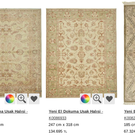
a Usak Halısi
Yeni El Dokuma Usak Halısi
Yeni 
-
-
K0086933
K008
cm
247 cm x 318 cm
185 c
134.695
67.32
TL