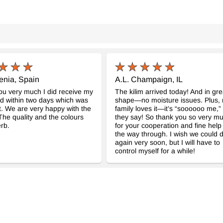
enia, Spain
A.L. Champaign, IL
u very much I did receive my
The kilim arrived today! And in gre
d within two days which was
shape—no moisture issues. Plus,
t. We are very happy with the
family loves it—it’s “soooooo me,”
The quality and the colours
they say! So thank you so very m
rb.
for your cooperation and fine help 
the way through. I wish we could d
again very soon, but I will have to
control myself for a while!