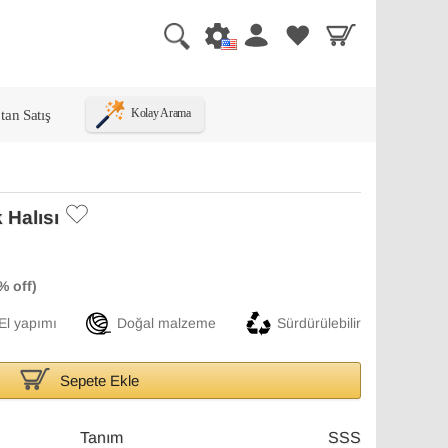
tan Satış
Kolay Arama
 Halısı
El yapımı
Doğal malzeme
Sürdürülebilir
Sepete Ekle
Tanım
SSS