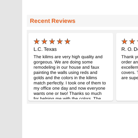
Recent Reviews
L.C. Texas
R. O. D
The kilims are very high quality and
Thank yo
gorgeous. We are doing some
order an
remodeling in our house and faux
excellen
painting the walls using reds and
covers. 
golds and the colors in the kilims
are supe
match perfectly. I took one of them to
my office one day and now everyone
wants one or two! Thanks so much
for helping me with the colors. The
folks at Kilim.com are not only very
professional, but friendly as well. You
may be hearing from me again soon.