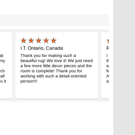
I.T. Ontario, Canada
R.M. Traverse
at
Thank you for making such a
I received my 
 my
beautiful rug! We love it! We just need
them! Here’s o
a few more little decor pieces and the
another rug I 
uch
room is complete! Thank you for
few years ago p
all
working with such a detail-oriented
Also, thank you 
o it
person!!!
a perfect size - 