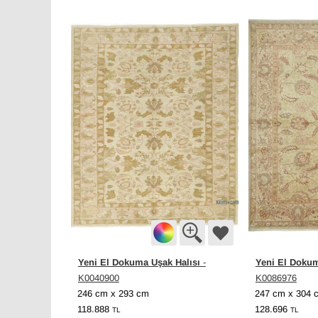
Yeni El Dokuma Uşak Halısı
Yeni El Dokum
-
K0040900
K0086976
246 cm x 293 cm
247 cm x 304 
118.888
128.696
TL
TL