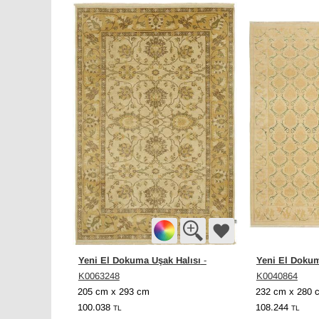
Yeni El Dokuma Uşak Halısı
Yeni El Dokum
-
K0063248
K0040864
205 cm x 293 cm
232 cm x 280 
100.038
108.244
TL
TL