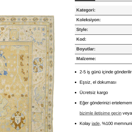
Kategori:
Koleksiyon:
Style:
Kod:
Boyutlar:
Malzeme:
2-5 iş günü içinde gönderilir
Eşsiz, el dokuması
Ücretsiz kargo
Eğer gönderinizi ertelememi
bizimle iletişime geçin
veya 
Kolay
iade
, %100 memnuniy