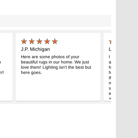
J.P. Michigan
L.G. Speonk
Here are some photos of your
I received the 
h
beautiful rugs in our home. We just
am delighted wi
love them! Lighting isn't the best but
how lovely it lo
!!
here goes.
home and how 
the orange on
months ago. Th
special. Thank 
eye. This too i
and will be tre