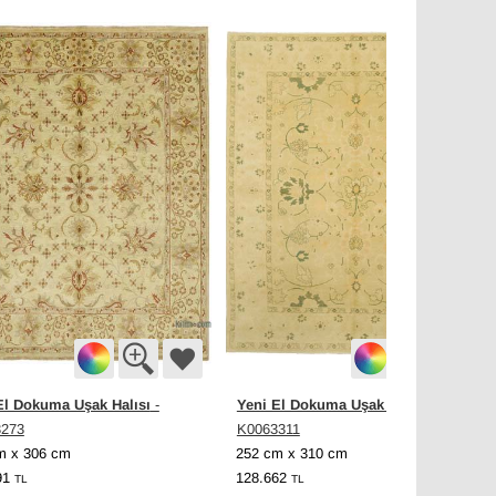
El Dokuma Uşak Halısı
Yeni El Dokuma Uşak Halısı
-
-
3273
K0063311
m x 306 cm
252 cm x 310 cm
91
128.662
TL
TL