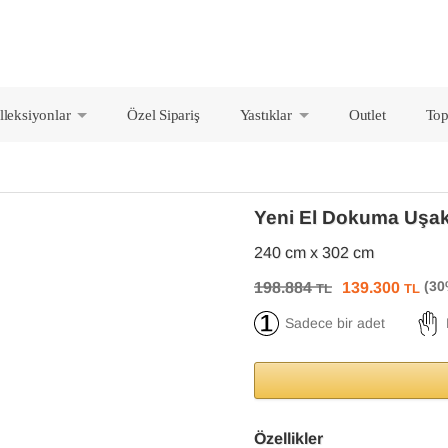
lleksiyonlar
Özel Sipariş
Yastıklar
Outlet
Top
+
+
Yeni El Dokuma Uşak
240 cm x 302 cm
198.884
139.300
TL
TL
Sadece bir adet
Özellikler