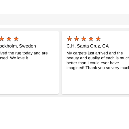
tockholm, Sweden
C.H. Santa Cruz, CA
ved the rug today and are
My carpets just arrived and the
ased. We love it.
beauty and quality of each is muc
better than I could ever have
imagined! Thank you so very much