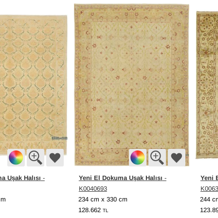
a Uşak Halısı
Yeni El Dokuma Uşak Halısı
Yeni 
-
-
K0040693
K006
cm
234 cm x 330 cm
244 c
128.662
123.8
TL