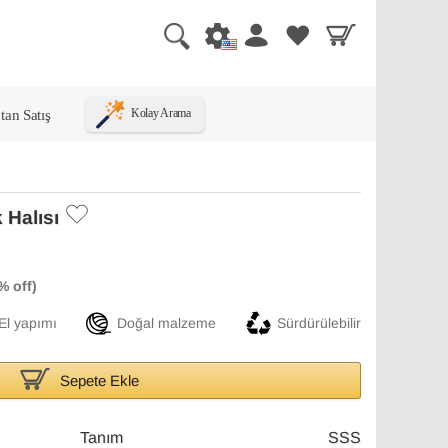
tan Satış
Kolay Arama
 Halısı
El yapımı
Doğal malzeme
Sürdürülebilir
Sepete Ekle
Tanım
SSS