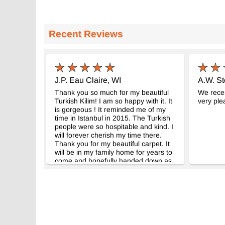
Recent Reviews
J.P. Eau Claire, WI
A.W. S
Thank you so much for my beautiful
We recei
Turkish Kilim! I am so happy with it. It
very ple
is gorgeous ! It reminded me of my
time in Istanbul in 2015. The Turkish
people were so hospitable and kind. I
will forever cherish my time there.
Thank you for my beautiful carpet. It
will be in my family home for years to
come and hopefully handed down as
a cherished family heirloom.