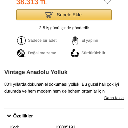
38.313
TL
Sepete Ekle
2-5 iş günü içinde gönderilir
Sadece bir adet
El yapımı
Doğal malzeme
Sürdürülebilir
Vintage Anadolu Yolluk
80'lı yıllarda dokunan el dokuması yolluk. Bu güzel halı çok iyi
durumda ve hem modern hem de bohem ortamlar için
mükemmel.
Daha fazla
Özellikler
Kod:
K0085193