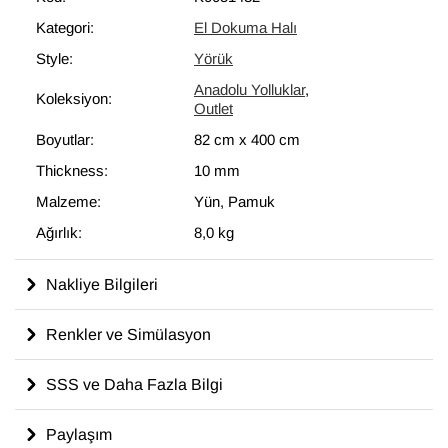
Kategori:
El Dokuma Halı
Style:
Yörük
Anadolu Yolluklar
,
Koleksiyon:
Outlet
Boyutlar:
82 cm
x
400 cm
Thickness:
10 mm
Malzeme:
Yün, Pamuk
Ağırlık:
8,0 kg
Nakliye Bilgileri
Renkler ve Simülasyon
SSS ve Daha Fazla Bilgi
Paylaşım