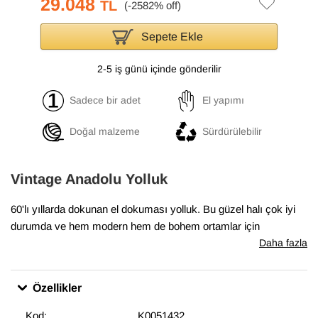
29.048
TL
Sepete Ekle
2-5 iş günü içinde gönderilir
Sadece bir adet
El yapımı
Doğal malzeme
Sürdürülebilir
Vintage Anadolu Yolluk
60'lı yıllarda dokunan el dokuması yolluk. Bu güzel halı çok iyi
durumda ve hem modern hem de bohem ortamlar için
mükemmel.
Daha fazla
Özellikler
Kod:
K0051432