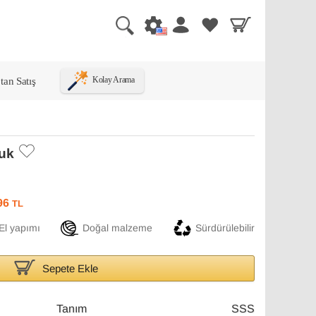
tan Satış
Kolay Arama
luk
96
TL
El yapımı
Doğal malzeme
Sürdürülebilir
Sepete Ekle
Tanım
SSS