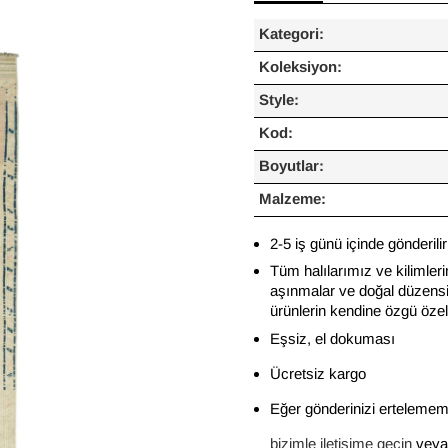
Kategori:
Koleksiyon:
Style:
Kod:
Boyutlar:
Malzeme:
2-5 iş günü içinde gönderilir
Tüm halılarımız ve kilimleri
aşınmalar ve doğal düzensiz
ürünlerin kendine özgü özelli
Eşsiz, el dokuması
Ücretsiz kargo
Eğer gönderinizi ertelememi
bizimle iletişime geçin
veya 