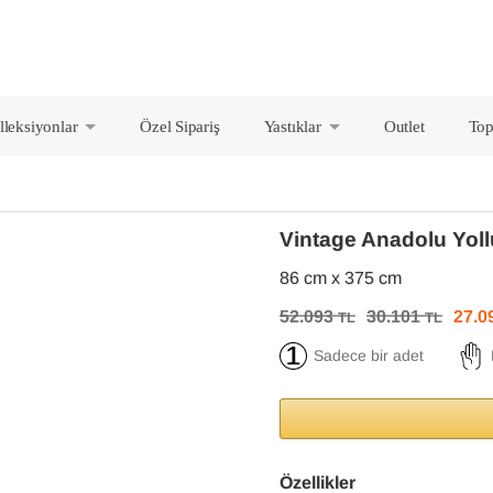
lleksiyonlar
Özel Sipariş
Yastıklar
Outlet
Top
+
+
Vintage Anadolu Yol
86 cm x 375 cm
52.093
30.101
27.0
TL
TL
Sadece bir adet
Özellikler