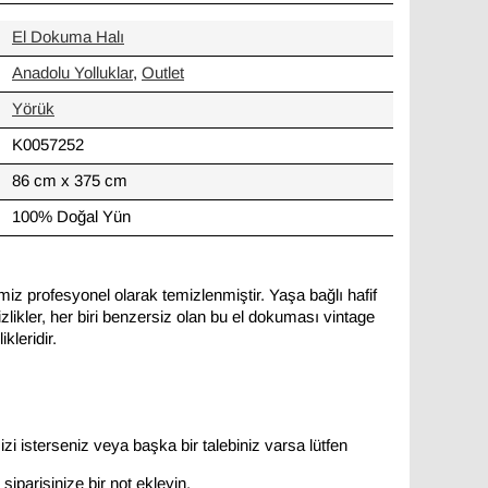
El Dokuma Halı
Anadolu Yolluklar
,
Outlet
Yörük
K0057252
86 cm x 375 cm
100% Doğal Yün
miz profesyonel olarak temizlenmiştir. Yaşa bağlı hafif
likler, her biri benzersiz olan bu el dokuması vintage
kleridir.
zi isterseniz veya başka bir talebiniz varsa lütfen
siparişinize bir not ekleyin.