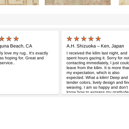
aguna Beach, CA
A.H. Shizuoka – Ken, Japan
y love my rug.. It's exactly
I received the kilim last night, and
as hoping for. Great and
spent hours gazing it. Sorry for no
 service..
contacting immediately, I just could
leave from the kilim. It is more tha
my expectation, which is also
expected. What a kilim! Deep and
tender colors, lively design and fin
weaving. I am so happy and don’t
know how to express my gratitude
Your correspondence was very ne
and prompt, which gave me no
worrying about purchasing the kil
without looking the real. Thank yo
very much for your kindness and
wonderful kilim! Dealing with
Kilim.com was my great pleasure,