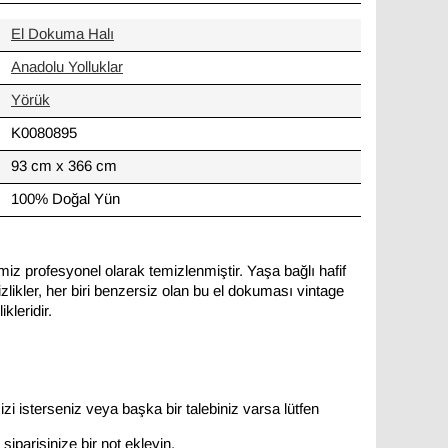
El Dokuma Halı
Anadolu Yolluklar
Yörük
K0080895
93 cm x 366 cm
100% Doğal Yün
miz profesyonel olarak temizlenmiştir. Yaşa bağlı hafif
likler, her biri benzersiz olan bu el dokuması vintage
kleridir.
zi isterseniz veya başka bir talebiniz varsa lütfen
siparişinize bir not ekleyin.