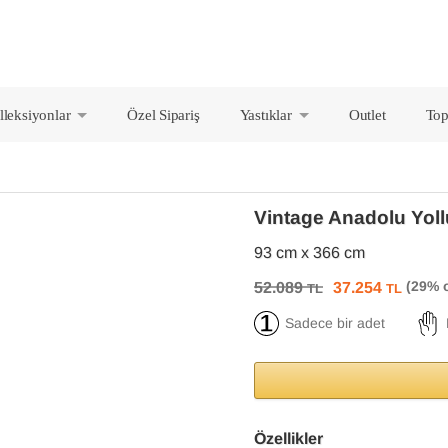
lleksiyonlar
Özel Sipariş
Yastıklar
Outlet
Top
+
+
Vintage Anadolu Yol
93 cm x 366 cm
52.089
37.254
TL
TL
Sadece bir adet
Özellikler