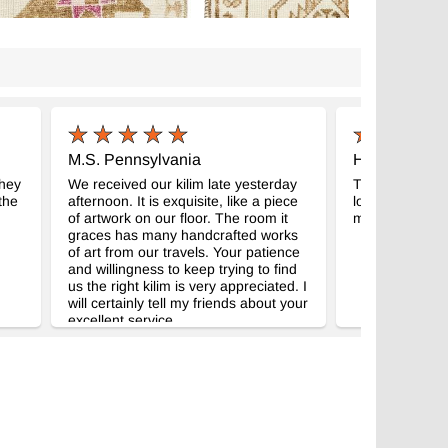
M.S. Pennsylvania
H.C. Guate
they
We received our kilim late yesterday
Thank you for 
the
afternoon. It is exquisite, like a piece
love with our r
of artwork on our floor. The room it
magnificent!
graces has many handcrafted works
of art from our travels. Your patience
and willingness to keep trying to find
us the right kilim is very appreciated. I
will certainly tell my friends about your
excellent service.