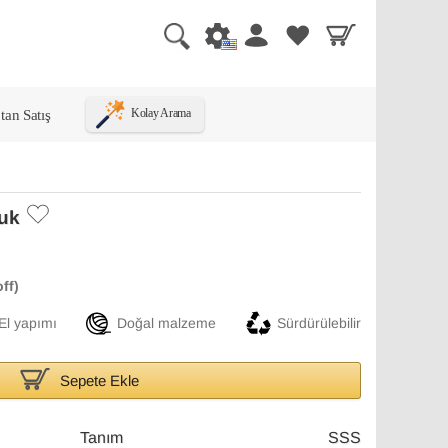
tan Satış
Kolay Arama
luk
El yapımı
Doğal malzeme
Sürdürülebilir
Sepete Ekle
Tanım
SSS