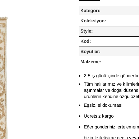
Kategori:
Koleksiyon:
Style:
Kod:
Boyutlar:
Malzeme:
2-5 iş günü içinde gönderilir
Tüm halılarımız ve kilimleri
aşınmalar ve doğal düzensiz
ürünlerin kendine özgü özelli
Eşsiz, el dokuması
Ücretsiz kargo
Eğer gönderinizi ertelememi
bizimle iletişime geçin
veya 