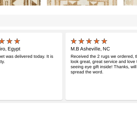
iro, Egypt
M.B Asheville, NC
et was delivered today. It is
Received the 2 rugs we ordered, 
ty.
look great, great service and love 
seeing eye gift inside! Thanks, will
spread the word.