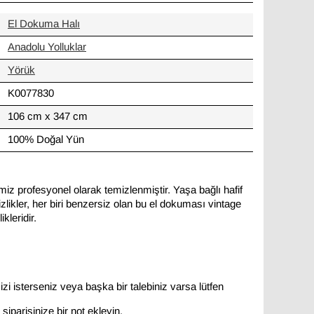
El Dokuma Halı
Anadolu Yolluklar
Yörük
K0077830
106 cm x 347 cm
100% Doğal Yün
miz profesyonel olarak temizlenmiştir. Yaşa bağlı hafif
likler, her biri benzersiz olan bu el dokuması vintage
kleridir.
zi isterseniz veya başka bir talebiniz varsa lütfen
siparişinize bir not ekleyin.