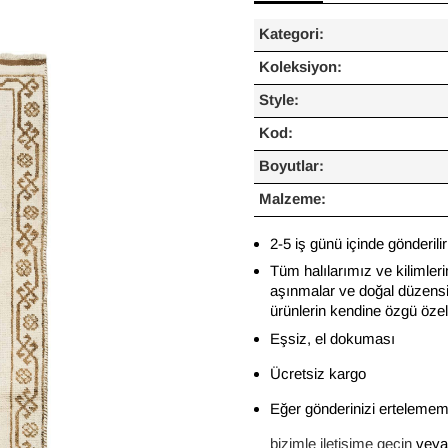
Kategori:
Koleksiyon:
Style:
Kod:
Boyutlar:
Malzeme:
2-5 iş günü içinde gönderilir
Tüm halılarımız ve kilimleri
aşınmalar ve doğal düzensiz
ürünlerin kendine özgü özelli
Eşsiz, el dokuması
Ücretsiz kargo
Eğer gönderinizi ertelememi
bizimle iletişime geçin
veya 