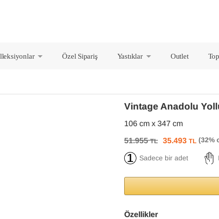
lleksiyonlar
Özel Sipariş
Yastıklar
Outlet
Top
+
+
Vintage Anadolu Yol
106 cm x 347 cm
51.955
35.493
TL
TL
Sadece bir adet
Özellikler