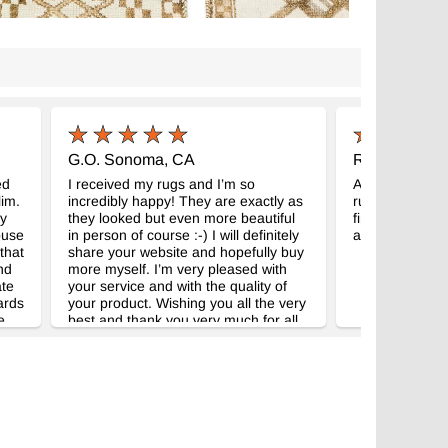
G.O. Sonoma, CA
R.M. Traverse
ed
I received my rugs and I’m so
Another winner
lim.
incredibly happy! They are exactly as
runner! It was 
my
they looked but even more beautiful
find the perfec
ouse
in person of course :-) I will definitely
again so much
that
share your website and hopefully buy
nd
more myself. I’m very pleased with
ate
your service and with the quality of
ards
your product. Wishing you all the very
e
best and thank you very much for all
of your help!
ed
ur