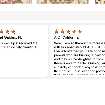
ral Gables, FL
A.D. California
is well! I just received the
Wow! I am so thoroughly impress
it is absolutely beautiful!
with this absolutely BEAUTIFUL Ki
I have forwarded your site on to 
parents who are building a new h
and they will be delighted to know 
there is an affordable, stunning, a
culturally connected way to decor
their house. I also loved the postc
that you sent. They are going to b
prominently displayed in my flat.
Thanks so much. I am very pleas
with your customer service and yo
merchandise.