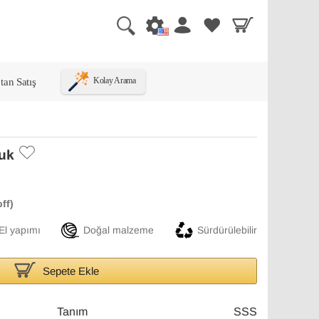
tan Satış
Kolay Arama
luk
El yapımı
Doğal malzeme
Sürdürülebilir
Sepete Ekle
Tanım
SSS