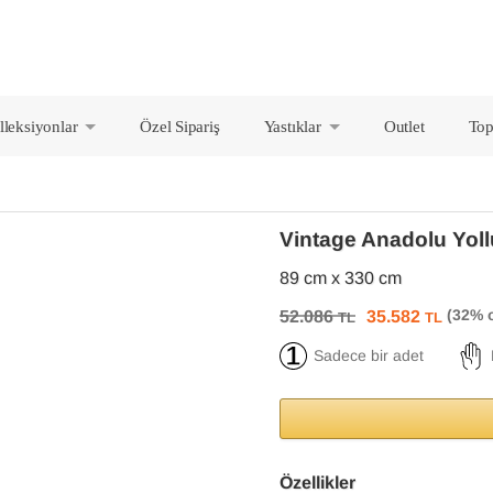
lleksiyonlar
Özel Sipariş
Yastıklar
Outlet
Top
+
+
Vintage Anadolu Yol
89 cm x 330 cm
52.086
35.582
TL
TL
Sadece bir adet
Özellikler