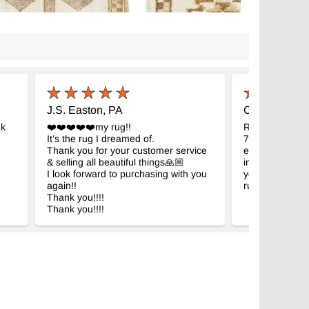
J.S. Easton, PA
C.M. Madison
nk
❤️❤️❤️❤️❤️my rug!!
Received my g
It’s the rug I dreamed of.
7" kilim. Abso
Thank you for your customer service
expectations, a
& selling all beautiful things🙏🏼
intended room
I look forward to purchasing with you
your business f
again!!
rugs!
Thank you!!!!
Thank you!!!!