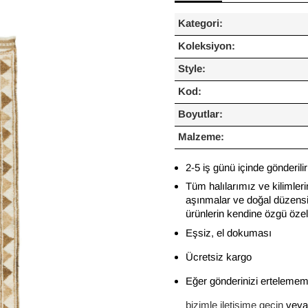
Kategori:
Koleksiyon:
Style:
Kod:
Boyutlar:
Malzeme:
2-5 iş günü içinde gönderilir
Tüm halılarımız ve kilimleri
aşınmalar ve doğal düzensiz
ürünlerin kendine özgü özelli
Eşsiz, el dokuması
Ücretsiz kargo
Eğer gönderinizi ertelememi
bizimle iletişime geçin
veya 