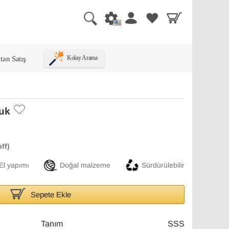
tan Satış
Kolay Arama
luk
El yapımı
Doğal malzeme
Sürdürülebilir
Sepete Ekle
Tanım
SSS