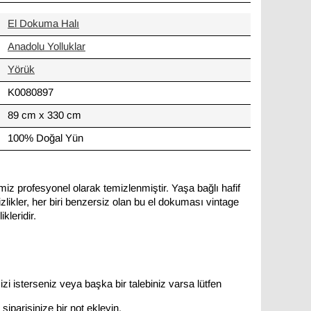
El Dokuma Halı
Anadolu Yolluklar
Yörük
K0080897
89 cm x 330 cm
100% Doğal Yün
miz profesyonel olarak temizlenmiştir. Yaşa bağlı hafif
likler, her biri benzersiz olan bu el dokuması vintage
kleridir.
zi isterseniz veya başka bir talebiniz varsa lütfen
siparişinize bir not ekleyin.