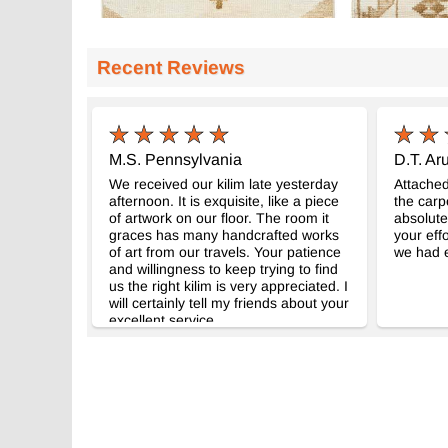
Recent Reviews
M.S. Pennsylvania
D.T. Aru
We received our kilim late yesterday
Attached
afternoon. It is exquisite, like a piece
the carpe
of artwork on our floor. The room it
absolute
graces has many handcrafted works
your effo
of art from our travels. Your patience
we had e
and willingness to keep trying to find
us the right kilim is very appreciated. I
will certainly tell my friends about your
excellent service.