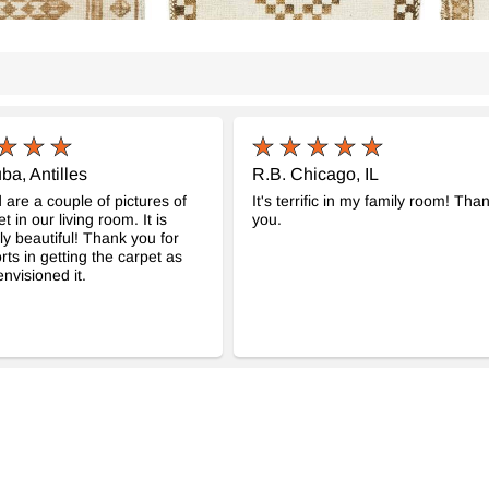
ba, Antilles
R.B. Chicago, IL
 are a couple of pictures of
It's terrific in my family room! Tha
t in our living room. It is
you.
ly beautiful! Thank you for
rts in getting the carpet as
nvisioned it.